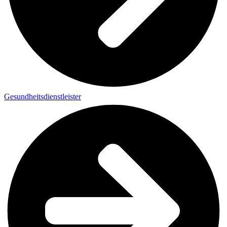
Gesund­heits­dienst­leister