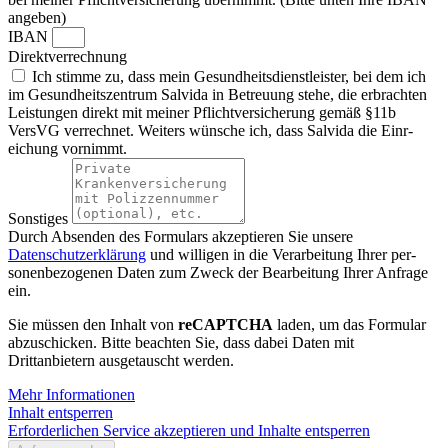
angeben)
IBAN
Direktverrechnung
Ich stimme zu, dass mein Gesund­heits­dienst­leister, bei dem ich
im Gesund­heits­zentrum Salvida in Betreuung stehe, die erbrachten
Leis­tungen direkt mit meiner Pflicht­ver­siche­rung gemäß §11b
VersVG verrechnet. Weiters wünsche ich, dass Salvida die Einr­
eichung vornimmt.
Sonstiges
Durch Absen­den des Formu­lars akzep­tieren Sie unsere
Datenschutzerklärung
und wil­ligen in die Verar­bei­tung Ihrer per­
sonen­bezo­genen Daten zum Zweck der Bear­bei­tung Ihrer Anfrage
ein.
Sie müssen den Inhalt von
reCAPTCHA
laden, um das Formular
abzuschicken. Bitte beachten Sie, dass dabei Daten mit
Drittanbietern ausgetauscht werden.
Mehr Informationen
Inhalt entsperren
Erforderlichen Service akzeptieren und Inhalte entsperren