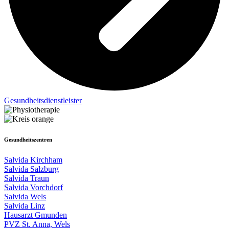
Gesund­heits­dienst­leister
Gesundheitszentren
Salvida Kirchham
Salvida Salzburg
Salvida Traun
Salvida Vorchdorf
Salvida Wels
Salvida Linz
Hausarzt Gmunden
PVZ St. Anna, Wels